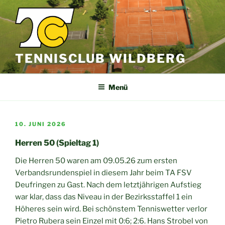
Zum
Inhalt
springen
TENNISCLUB WILDBERG
Menü
VERÖFFENTLICHT
10. JUNI 2026
AM
Herren 50 (Spieltag 1)
Die Herren 50 waren am 09.05.26 zum ersten
Verbandsrundenspiel in diesem Jahr beim TA FSV
Deufringen zu Gast. Nach dem letztjährigen Aufstieg
war klar, dass das Niveau in der Bezirksstaffel 1 ein
Höheres sein wird. Bei schönstem Tenniswetter verlor
Pietro Rubera sein Einzel mit 0:6; 2:6. Hans Strobel von